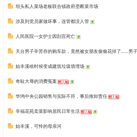
坦头私人菜场老板联合镇政府垄断菜市场
涉及到党员家做坏事，连管都没人管
人民医院一女护士因刮宫死亡
天台男子辛苦存的购车款，竟然被女朋友偷偷花掉了......男
始丰溪啥时候变成建筑垃圾填埋场
奇耻大辱的消费冤案
华鸿中央公园销售与实际不符，事后推卸责任
辛福花苑卖菜影响居民日常生活
始丰溪，可怜的母亲河