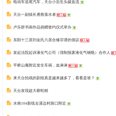
电动车追尾汽车，天台小后生头破血流
天台一副镇长勇救落水者
卢乐群书画作品捐赠签约仪式举办
东阳十三居刘金氏六居合修宗谱的倡议
发起法院起诉液化气公司（强制报废液化气钢瓶）合作人
平桥山庵附近发生车祸，血淋淋
来天台拍戏的剧组真是越来越多了，看看是谁？
天台发现超大蕲蛇精
水南104新线去溪边村路口附近