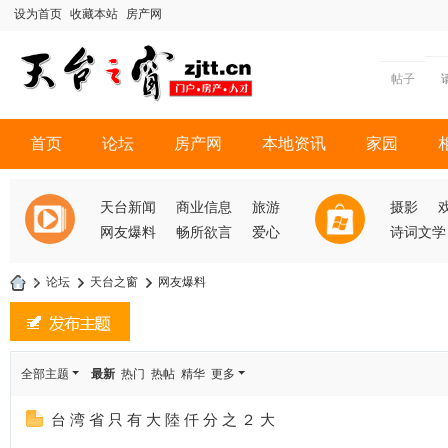
设为首页
收藏本站
房产网
帖子
首页
论坛
房产网
本地资讯
家园
天台新闻
商业信息
旅游
摄影
网友爆料
畅所欲言
爱心
诗词文学
»
论坛
›
天台之窗
›
网友爆料
天
台
之
全部主题
最新
热门
热帖
精华
更多
窗
台 湾 省 只 有 大 陸 仟 分 之 ２ 大