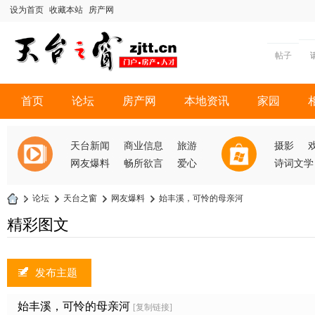
设为首页
收藏本站
房产网
帖子
首页
论坛
房产网
本地资讯
家园
天台新闻
商业信息
旅游
摄影
网友爆料
畅所欲言
爱心
诗词文学
»
论坛
›
天台之窗
›
网友爆料
›
始丰溪，可怜的母亲河
天
精彩图文
台
之
发布主题
窗
始丰溪，可怜的母亲河
[复制链接]