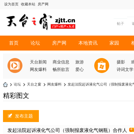
设为首页
收藏本站
房产网
帖子
首页
论坛
房产网
本地资讯
家园
天台新闻
商业信息
旅游
摄影
网友爆料
畅所欲言
爱心
诗词文学
»
论坛
›
天台之窗
›
网友爆料
›
发起法院起诉液化气公司（强制报废液化气钢
天
精彩图文
台
之
发布主题
窗
发起法院起诉液化气公司（强制报废液化气钢瓶）合作人