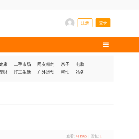
注册
登录
健康
二手市场
网友相约
亲子
电脑
理财
打工生活
户外运动
帮忙
站务
查看:
411965
|
回复:
1