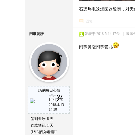
石梁热电这烟囱这酸爽，对天
回复
闲事煲涨
发表于 2018-5-14 17:34
|
显示
闲事煲涨闲事管几
TA的每日心情
高兴
2018-4-13
14:30
签到天数: 8 天
连续签到: 1 天
[LV.3]偶尔看看II