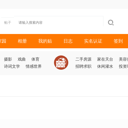
帖子
家园
相册
我的贴
日志
实名认证
签到
摄影
戏曲
体育
二手房源
家在天台
美容
诗词文学
情感世界
招聘求职
休闲灌水
投资