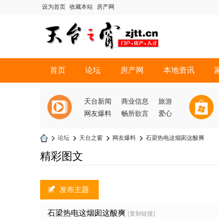
设为首页
收藏本站
房产网
首页
论坛
房产网
本地资讯
天台新闻
商业信息
旅游
网友爆料
畅所欲言
爱心
»
论坛
›
天台之窗
›
网友爆料
›
石梁热电这烟囱这酸爽
天
精彩图文
台
之
发布主题
窗
石梁热电这烟囱这酸爽
[复制链接]