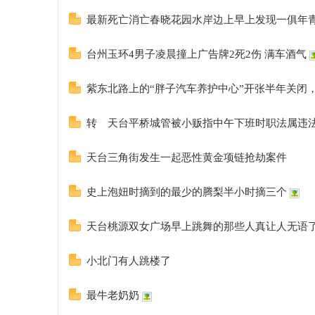
最新死亡消亡春晓花园水岸边上早上发现一俱年
台州玉环4男子凌晨撞上广告牌2死2伤 满车酒气
紫东北路上的“胖子汽车养护中心”开张半年关闭
转 天台平桥城管被小贩指中午下班时职法属违
天台三角街发生一起恶性黄金项链抢劫案件
史上泡妞时摘到的最少的腾梨半小时摘三个
天台桃源双女广场早上跳舞的那些人真让人无语
小北门有人跳楼了
最牛老奶奶