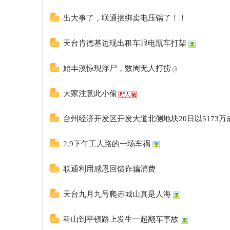
出大事了，联通捆绑卖电压锅了！！
天台肯德基边现出租车跟电瓶车打架
始丰溪惊现浮尸，数周无人打捞
大家注意此小偷
台州经济开发区开发大道北侧地块20日以5173万
2.9下午工人路的一场车祸
联通利用感恩回馈诈骗消费
天台九月九号爬赤城山真是人海
科山到平镇路上发生一起翻车事故