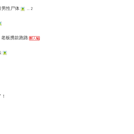
青男性尸体
...
2
，老板携款跑路
法
了！