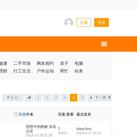
注册
登录
健康
二手市场
网友相约
亲子
电脑
理财
打工生活
户外运动
帮忙
站务
返 回
1
2
3
4
5
6
下一页
新窗
作者
回复/查看
最后发表
愤怒中的蚂蚁
实名
5
shinychou
认证
96812
2014-4-17 19:18
2013-12-28 21:08