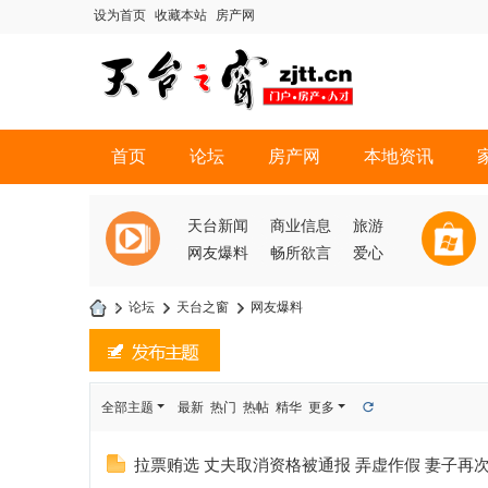
设为首页
收藏本站
房产网
首页
论坛
房产网
本地资讯
天台新闻
商业信息
旅游
网友爆料
畅所欲言
爱心
»
论坛
›
天台之窗
›
网友爆料
天
台
之
全部主题
最新
热门
热帖
精华
更多
窗
拉票贿选 丈夫取消资格被通报 弄虚作假 妻子再