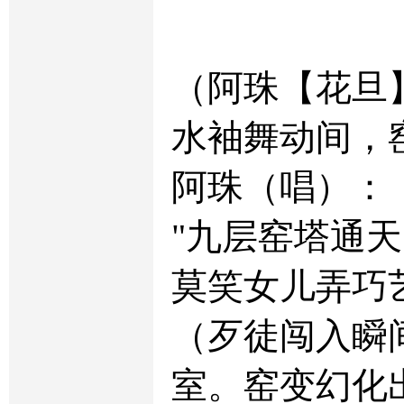
（阿珠【花旦
水袖舞动间，
阿珠（唱）：
"九层窑塔通
莫笑女儿弄巧
（歹徒闯入瞬
室。窑变幻化