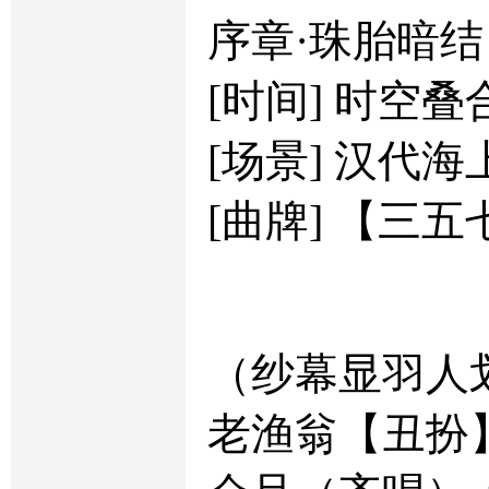
序章·珠胎暗结
[时间] 时空
[场景] 汉代
[曲牌] 【三
（纱幕显羽人
老渔翁【丑扮