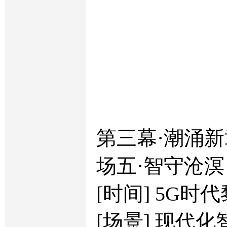
第三幕·潮涌新
场五·智守沧溟
[时间] 5G时
[场景] 现代