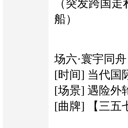
（突发跨国走
船）
场六·寰宇同舟
[时间] 当代
[场景] 遇险
[曲牌] 【三