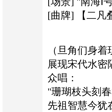
[场景] "南海
[曲牌] 【二
（旦角们身着
展现宋代水密
众唱：
"珊瑚枝头刻
先祖智慧今犹