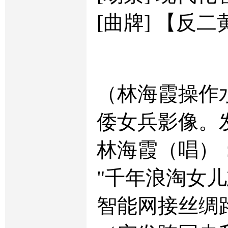
[曲牌] 【反二
（林海霞操作
倭女兵影像。
林海霞（唱）
"千年浪淘女
智能网接丝绸