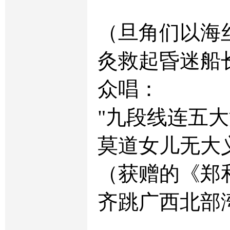
（旦角们以海
灸救起昏迷船
众唱：
"九段线连五
莫道女儿无大
（获赠的《郑
齐跳广西北部湾