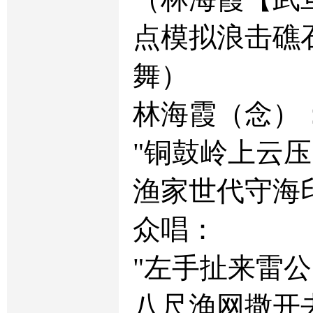
点模拟浪击礁
舞）
林海霞（念）
"铜鼓岭上云
渔家世代守海
众唱：
"左手扯来雷
八尺渔网撒开