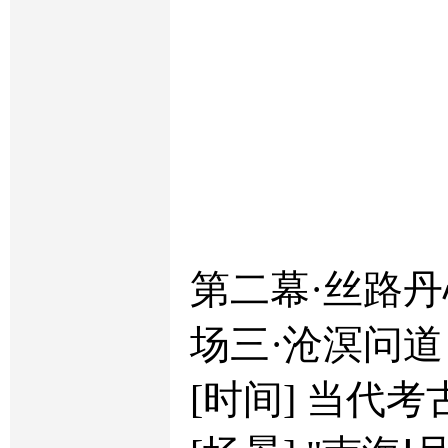
第二幕·丝路丹
场三·沧溟问道
[时间] 当代