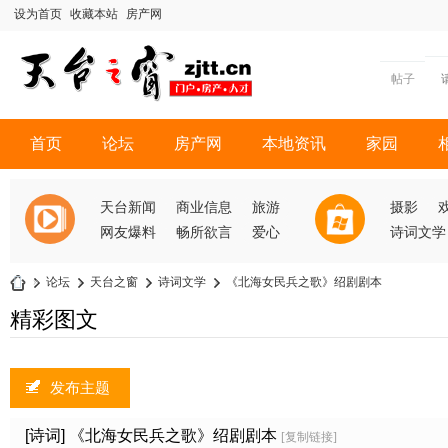
设为首页
收藏本站
房产网
帖子
首页
论坛
房产网
本地资讯
家园
天台新闻
商业信息
旅游
摄影
网友爆料
畅所欲言
爱心
诗词文学
»
论坛
›
天台之窗
›
诗词文学
›
《北海女民兵之歌》绍剧剧本
天
精彩图文
台
之
发布主题
窗
[诗词]
《北海女民兵之歌》绍剧剧本
[复制链接]