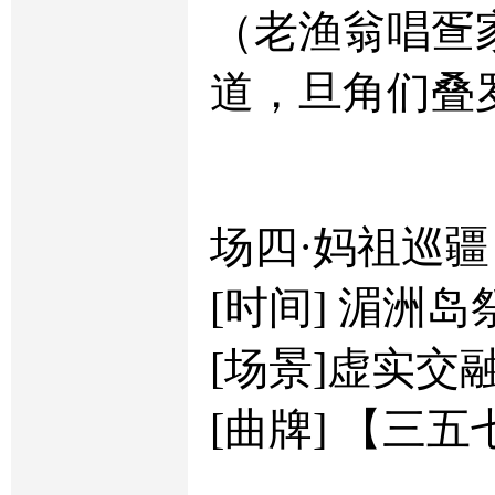
（老渔翁唱疍
道，旦角们叠
场四·妈祖巡疆
[时间] 湄洲
[场景]虚实交
[曲牌] 【三