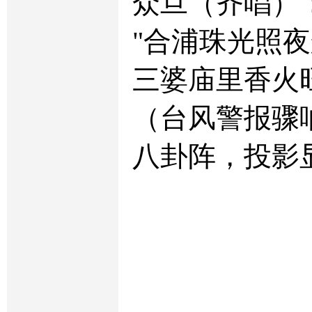
众旦（齐唱）
"合浦珠光照
三婆庙里香火
（台风警报骤
八卦阵，投影