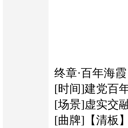
终章·百年海霞
[时间]建党百
[场景]虚实交
[曲牌]【清板