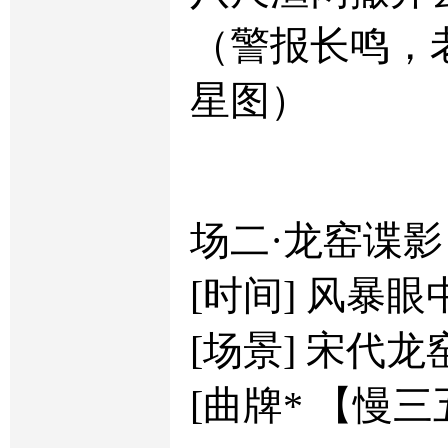
（警报长鸣，
星图）
场二·龙窑谍影
[时间] 风暴眼
[场景] 宋代
[曲牌* 【慢