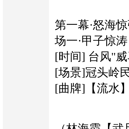
第一幕·怒海惊
场一·甲子惊涛
[时间] 台风"
[场景]冠头岭
[曲牌]【流水
（林海霞【武