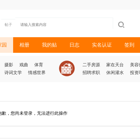
帖子
家园
相册
我的贴
日志
实名认证
签到
摄影
戏曲
体育
二手房源
家在天台
美容
诗词文学
情感世界
招聘求职
休闲灌水
投资
抱歉，您尚未登录，无法进行此操作