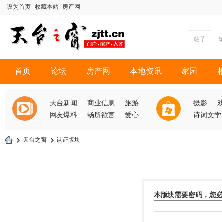
设为首页
收藏本站
房产网
帖子
首页
论坛
房产网
本地资讯
家园
天台新闻
商业信息
旅游
摄影
网友爆料
畅所欲言
爱心
诗词文学
›
天台之窗
›
认证版块
天
台
之
本版块需要密码，您
窗