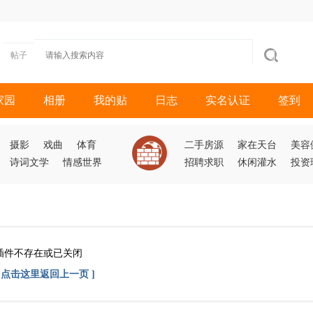
帖子
家园
相册
我的贴
日志
实名认证
签到
摄影
戏曲
体育
二手房源
家在天台
美容
诗词文学
情感世界
招聘求职
休闲灌水
投资
插件不存在或已关闭
[ 点击这里返回上一页 ]