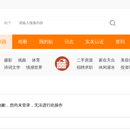
帖子
家园
相册
我的贴
日志
实名认证
签到
摄影
戏曲
体育
二手房源
家在天台
美容
诗词文学
情感世界
招聘求职
休闲灌水
投资
抱歉，您尚未登录，无法进行此操作